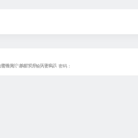
密码保护
技能提升
码字实践
如需查阅，请在下方输入密码。 密码：