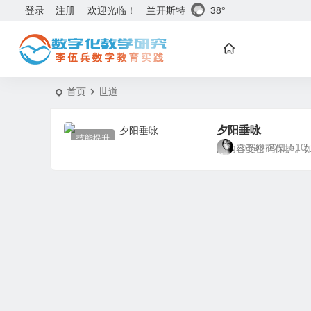
兰开斯特
38°
登录
注册
欢迎光临！
首页
世道
夕阳垂咏
技能提升
10/29
1,510
此内容受密码保护。