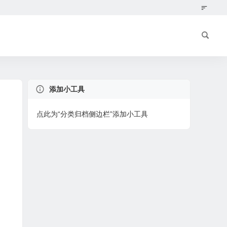
添加小工具
点此为“分类归档侧边栏”添加小工具