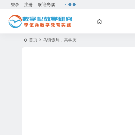
登录
注册
欢迎光临！
首页
乌镇饭局，高学历