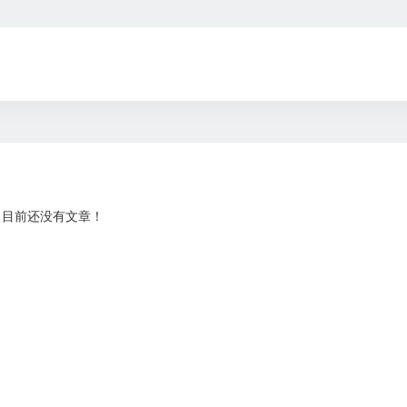
目前还没有文章！