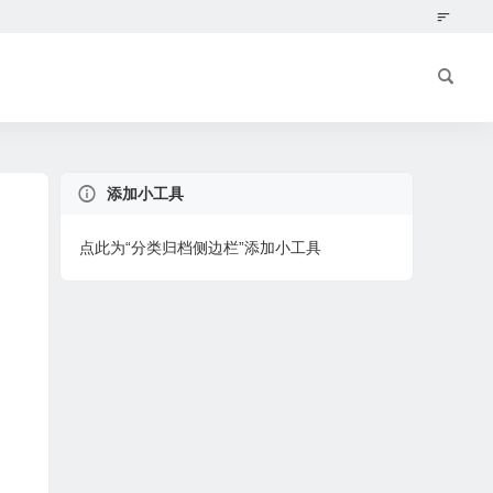
添加小工具
点此为“分类归档侧边栏”添加小工具