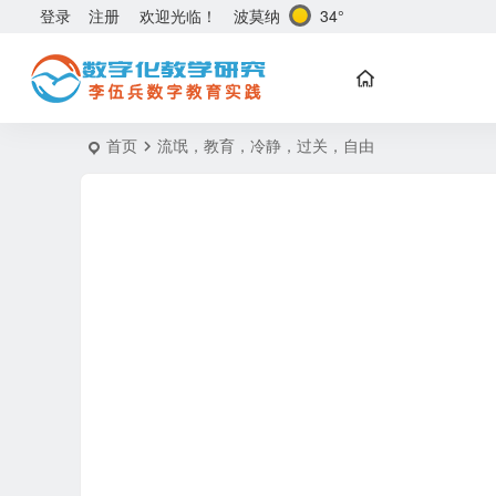
波莫纳
34°
登录
注册
欢迎光临！
首页
流氓，教育，冷静，过关，自由