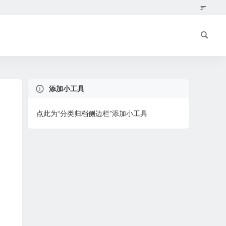
添加小工具
点此为“分类归档侧边栏”添加小工具