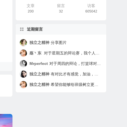
文章
留言
访客
200
32
605042
近期留言
独立之精神
分享图片
殇丶东
对于星期五的辩论赛，我个人实际上认为是无意义的。因为打篮球的影响是绝对的，不可去除的，有好有坏，要看打球的人本身有没有自制力。对于没有自制力的同学来说打球基本是无节制的，因为打球可以使人身心放松，让学习上的烦恼在打球中驱散。但为了这种快感而无节制的打球是利大于弊的。对于那些有自制力且极强的同学来说，简直就是娱乐项目，做完该做的任务就去打打，从而达到一箭双雕，两全其美。所以这次辩论赛我认为题目的根本就有错误，应该改为“有自制力对于打球有关系吗？” 还有就是我绝对认为我是实验班学生，我先不管谁不承认实验班，反正我就是，我就是要做到实验班该做的比平行班还要强的任务，因为我是实验班的学生。
Mrperfect
对于周四的辩论，打篮球对学习是否有影响，我觉得应该辩的是打篮球对于学习利大于弊还是弊大于利。我个人处于中立，因为这取决于个人。打篮球对学习是利大于弊还是弊大于利要看打篮球的人是怎么打的，如果这个人打篮球与学习时间分配有序，学习时间为主，打篮球为辅，那么就是利大于弊，这样不仅强身健体，学习也会更有精神。如果这个人打篮球没有节制，打篮球时间过多，就连上课都在想篮球，那么就是弊大于利。这样下去不仅学习没状态，对身体也不好，会过度劳累，这对学习与身体都不利。所以打篮球对学习利大于弊还是弊大于利取决于个人。 这次辩论也看出了我们班同学的秩序，在别人辩论时没有倾听的习惯，我们应该牢记：倾听是一种习惯。这次辩论也看出了同学们逻辑思维能力不足，不少同学在乱辩。而李碧馨无疑是这次辩论的亮点，她以一敌众，并且牢牢抓住对自己有利的论点力压群雄，实在是厉害。 实验班，这是我们七年级入校时就有的标签，我们2班入学以来学习成绩就一直领先，但是表现却不及一班，有些同学还向其他差生看齐，渐渐的我们纪律不好，成绩也逐渐被赶上，由原来的各科遥遥领先，到现在只有一部分科目超过其他班。 作为班长，我们同学的表现我都看在眼里，与平行班的同学比起来，我们班大部分同学都在重点班。但是，有少部分同学，向平行班的狐朋狗友看齐。我们不反对大家玩在一起，但希望我们班的同学要做到不同流合污。上课听不懂，那也得听，许多同学现在学习不好是因为以前基础没打好，那么你就更应该少玩，外科下花更多的时间去把以前的漏洞补起来。 我们班的那几位同学，每天上课都迟到，这点实在让我不能理解，你们下课不去上厕所，等到上课铃打了，就结伴去上厕所你不过是少听了2分钟的课，但当你回来时老师说你时你却浪费了40多人的2分钟，你浪费同学的了80多分钟。做这种事的人我非常看不起，就如同你故意跟老师反着干，你是觉得这样非常有面子吗？同学啊，你殊不知你这么做非常丢人。 我们是实验班的孩子，但我们却没有实验班孩子的品质与习惯，难道上课下课时摆一摆桌子，捡一下桌子周围的垃圾有这么难吗？就算不是你丢的垃圾，作为班里的一份子你帮忙捡一下很难吗？ 我们是实验班，我们的同学也是品学兼优的学生，一定是的，一定会是的！ ——802 罗权
独立之精神
有对比才有感觉，加油，相信你一定可以树立更好的榜样作用的
独立之精神
希望你能够给班级树立更积极的形象，加油