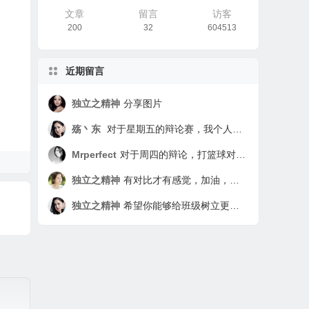
文章
留言
访客
200
32
604513
近期留言
独立之精神
分享图片
殇丶东
对于星期五的辩论赛，我个人实际上认为是无意义的。因为打篮球的影响是绝对的，不可去除的，有好有坏，要看打球的人本身有没有自制力。对于没有自制力的同学来说打球基本是无节制的，因为打球可以使人身心放松，让学习上的烦恼在打球中驱散。但为了这种快感而无节制的打球是利大于弊的。对于那些有自制力且极强的同学来说，简直就是娱乐项目，做完该做的任务就去打打，从而达到一箭双雕，两全其美。所以这次辩论赛我认为题目的根本就有错误，应该改为“有自制力对于打球有关系吗？” 还有就是我绝对认为我是实验班学生，我先不管谁不承认实验班，反正我就是，我就是要做到实验班该做的比平行班还要强的任务，因为我是实验班的学生。
Mrperfect
对于周四的辩论，打篮球对学习是否有影响，我觉得应该辩的是打篮球对于学习利大于弊还是弊大于利。我个人处于中立，因为这取决于个人。打篮球对学习是利大于弊还是弊大于利要看打篮球的人是怎么打的，如果这个人打篮球与学习时间分配有序，学习时间为主，打篮球为辅，那么就是利大于弊，这样不仅强身健体，学习也会更有精神。如果这个人打篮球没有节制，打篮球时间过多，就连上课都在想篮球，那么就是弊大于利。这样下去不仅学习没状态，对身体也不好，会过度劳累，这对学习与身体都不利。所以打篮球对学习利大于弊还是弊大于利取决于个人。 这次辩论也看出了我们班同学的秩序，在别人辩论时没有倾听的习惯，我们应该牢记：倾听是一种习惯。这次辩论也看出了同学们逻辑思维能力不足，不少同学在乱辩。而李碧馨无疑是这次辩论的亮点，她以一敌众，并且牢牢抓住对自己有利的论点力压群雄，实在是厉害。 实验班，这是我们七年级入校时就有的标签，我们2班入学以来学习成绩就一直领先，但是表现却不及一班，有些同学还向其他差生看齐，渐渐的我们纪律不好，成绩也逐渐被赶上，由原来的各科遥遥领先，到现在只有一部分科目超过其他班。 作为班长，我们同学的表现我都看在眼里，与平行班的同学比起来，我们班大部分同学都在重点班。但是，有少部分同学，向平行班的狐朋狗友看齐。我们不反对大家玩在一起，但希望我们班的同学要做到不同流合污。上课听不懂，那也得听，许多同学现在学习不好是因为以前基础没打好，那么你就更应该少玩，外科下花更多的时间去把以前的漏洞补起来。 我们班的那几位同学，每天上课都迟到，这点实在让我不能理解，你们下课不去上厕所，等到上课铃打了，就结伴去上厕所你不过是少听了2分钟的课，但当你回来时老师说你时你却浪费了40多人的2分钟，你浪费同学的了80多分钟。做这种事的人我非常看不起，就如同你故意跟老师反着干，你是觉得这样非常有面子吗？同学啊，你殊不知你这么做非常丢人。 我们是实验班的孩子，但我们却没有实验班孩子的品质与习惯，难道上课下课时摆一摆桌子，捡一下桌子周围的垃圾有这么难吗？就算不是你丢的垃圾，作为班里的一份子你帮忙捡一下很难吗？ 我们是实验班，我们的同学也是品学兼优的学生，一定是的，一定会是的！ ——802 罗权
独立之精神
有对比才有感觉，加油，相信你一定可以树立更好的榜样作用的
独立之精神
希望你能够给班级树立更积极的形象，加油