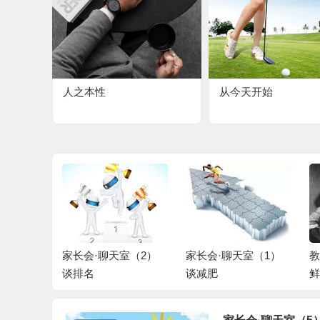
人之本性
从今天开始
室（3）
家长会·聊天室（2）
家长会·聊天室（1）
教
谈排名
谈减肥
鲜