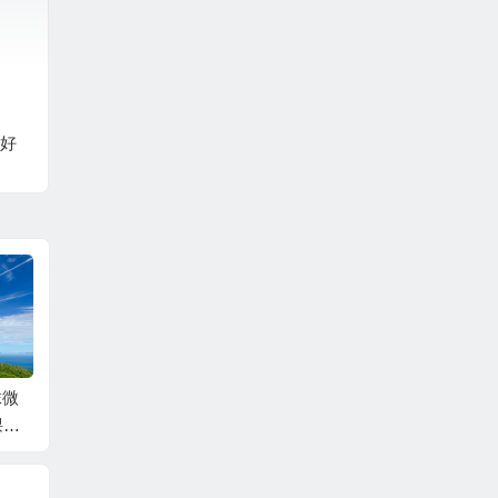
好
抹微
不午休竟然成为一件
回望过往，沉淀智慧
家长会
课何
幸福的事——南京学
——南京学习随笔3
谈关爱
事？
习随笔4