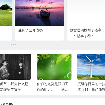
受到了公开表扬
故宫送锦旗写了错字，
一个错字了得！！
师节，我为什么把
你们的微笑是我们工
沉醉冬日里的一
花还给了孩子
作的动力。——散学
笑（14）推门听
升旗仪式随感
时成为了一件难