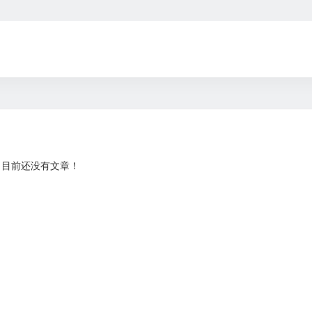
目前还没有文章！