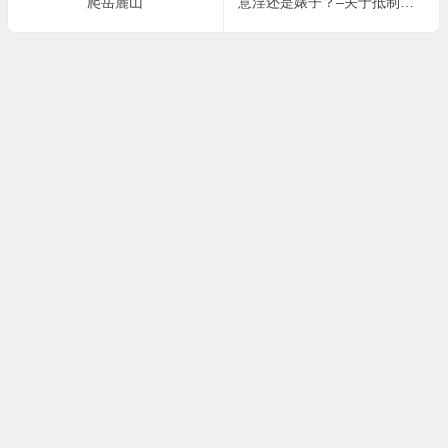
爬岳麓山
意淫还是婊子？–关于抵制日货。