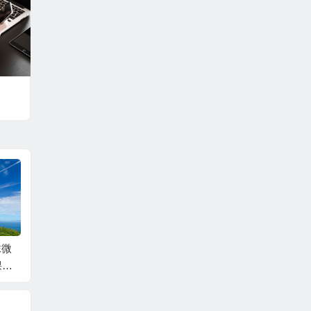
为一件
回望过往，沉淀智慧
家长会·聊天室（5）
家长
南京学
——南京学习随笔3
谈关爱
谈