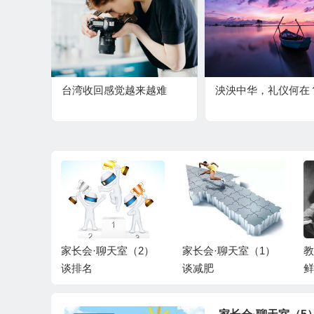
台湾收回感觉越来越难
泱泱中华，礼仪何在
聊天室（2）
家长会·聊天室（1）
教师节，我为什么把
谈减肥
鲜花还给了孩子