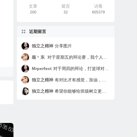
文章
留言
访客
200
32
605379
近期留言
独立之精神
分享图片
殇丶东
对于星期五的辩论赛，我个人实际上认为是无意义的。因为打篮球的影响是绝对的，不可去除的，有好有坏，要看打球的人本身有没有自制力。对于没有自制力的同学来说打球基本是无节制的，因为打球可以使人身心放松，让学习上的烦恼在打球中驱散。但为了这种快感而无节制的打球是利大于弊的。对于那些有自制力且极强的同学来说，简直就是娱乐项目，做完该做的任务就去打打，从而达到一箭双雕，两全其美。所以这次辩论赛我认为题目的根本就有错误，应该改为“有自制力对于打球有关系吗？” 还有就是我绝对认为我是实验班学生，我先不管谁不承认实验班，反正我就是，我就是要做到实验班该做的比平行班还要强的任务，因为我是实验班的学生。
Mrperfect
对于周四的辩论，打篮球对学习是否有影响，我觉得应该辩的是打篮球对于学习利大于弊还是弊大于利。我个人处于中立，因为这取决于个人。打篮球对学习是利大于弊还是弊大于利要看打篮球的人是怎么打的，如果这个人打篮球与学习时间分配有序，学习时间为主，打篮球为辅，那么就是利大于弊，这样不仅强身健体，学习也会更有精神。如果这个人打篮球没有节制，打篮球时间过多，就连上课都在想篮球，那么就是弊大于利。这样下去不仅学习没状态，对身体也不好，会过度劳累，这对学习与身体都不利。所以打篮球对学习利大于弊还是弊大于利取决于个人。 这次辩论也看出了我们班同学的秩序，在别人辩论时没有倾听的习惯，我们应该牢记：倾听是一种习惯。这次辩论也看出了同学们逻辑思维能力不足，不少同学在乱辩。而李碧馨无疑是这次辩论的亮点，她以一敌众，并且牢牢抓住对自己有利的论点力压群雄，实在是厉害。 实验班，这是我们七年级入校时就有的标签，我们2班入学以来学习成绩就一直领先，但是表现却不及一班，有些同学还向其他差生看齐，渐渐的我们纪律不好，成绩也逐渐被赶上，由原来的各科遥遥领先，到现在只有一部分科目超过其他班。 作为班长，我们同学的表现我都看在眼里，与平行班的同学比起来，我们班大部分同学都在重点班。但是，有少部分同学，向平行班的狐朋狗友看齐。我们不反对大家玩在一起，但希望我们班的同学要做到不同流合污。上课听不懂，那也得听，许多同学现在学习不好是因为以前基础没打好，那么你就更应该少玩，外科下花更多的时间去把以前的漏洞补起来。 我们班的那几位同学，每天上课都迟到，这点实在让我不能理解，你们下课不去上厕所，等到上课铃打了，就结伴去上厕所你不过是少听了2分钟的课，但当你回来时老师说你时你却浪费了40多人的2分钟，你浪费同学的了80多分钟。做这种事的人我非常看不起，就如同你故意跟老师反着干，你是觉得这样非常有面子吗？同学啊，你殊不知你这么做非常丢人。 我们是实验班的孩子，但我们却没有实验班孩子的品质与习惯，难道上课下课时摆一摆桌子，捡一下桌子周围的垃圾有这么难吗？就算不是你丢的垃圾，作为班里的一份子你帮忙捡一下很难吗？ 我们是实验班，我们的同学也是品学兼优的学生，一定是的，一定会是的！ ——802 罗权
独立之精神
有对比才有感觉，加油，相信你一定可以树立更好的榜样作用的
独立之精神
希望你能够给班级树立更积极的形象，加油