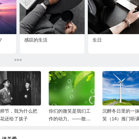
？
感叹的生活
生日
你们的微笑是我们工
沉醉冬日里的一抹微
不午休竟然成
作的动力。——散学
笑（14）推门听课何
幸福的事——
升旗仪式随感
时成为了一件难事？
习随笔4