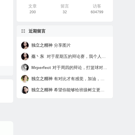
文章
留言
访客
200
32
604799
近期留言
独立之精神
分享图片
殇丶东
对于星期五的辩论赛，我个人实际上认为是无意义的。因为打篮球的影响是绝对的，不可去除的，有好有坏，要看打球的人本身有没有自制力。对于没有自制力的同学来说打球基本是无节制的，因为打球可以使人身心放松，让学习上的烦恼在打球中驱散。但为了这种快感而无节制的打球是利大于弊的。对于那些有自制力且极强的同学来说，简直就是娱乐项目，做完该做的任务就去打打，从而达到一箭双雕，两全其美。所以这次辩论赛我认为题目的根本就有错误，应该改为“有自制力对于打球有关系吗？” 还有就是我绝对认为我是实验班学生，我先不管谁不承认实验班，反正我就是，我就是要做到实验班该做的比平行班还要强的任务，因为我是实验班的学生。
Mrperfect
对于周四的辩论，打篮球对学习是否有影响，我觉得应该辩的是打篮球对于学习利大于弊还是弊大于利。我个人处于中立，因为这取决于个人。打篮球对学习是利大于弊还是弊大于利要看打篮球的人是怎么打的，如果这个人打篮球与学习时间分配有序，学习时间为主，打篮球为辅，那么就是利大于弊，这样不仅强身健体，学习也会更有精神。如果这个人打篮球没有节制，打篮球时间过多，就连上课都在想篮球，那么就是弊大于利。这样下去不仅学习没状态，对身体也不好，会过度劳累，这对学习与身体都不利。所以打篮球对学习利大于弊还是弊大于利取决于个人。 这次辩论也看出了我们班同学的秩序，在别人辩论时没有倾听的习惯，我们应该牢记：倾听是一种习惯。这次辩论也看出了同学们逻辑思维能力不足，不少同学在乱辩。而李碧馨无疑是这次辩论的亮点，她以一敌众，并且牢牢抓住对自己有利的论点力压群雄，实在是厉害。 实验班，这是我们七年级入校时就有的标签，我们2班入学以来学习成绩就一直领先，但是表现却不及一班，有些同学还向其他差生看齐，渐渐的我们纪律不好，成绩也逐渐被赶上，由原来的各科遥遥领先，到现在只有一部分科目超过其他班。 作为班长，我们同学的表现我都看在眼里，与平行班的同学比起来，我们班大部分同学都在重点班。但是，有少部分同学，向平行班的狐朋狗友看齐。我们不反对大家玩在一起，但希望我们班的同学要做到不同流合污。上课听不懂，那也得听，许多同学现在学习不好是因为以前基础没打好，那么你就更应该少玩，外科下花更多的时间去把以前的漏洞补起来。 我们班的那几位同学，每天上课都迟到，这点实在让我不能理解，你们下课不去上厕所，等到上课铃打了，就结伴去上厕所你不过是少听了2分钟的课，但当你回来时老师说你时你却浪费了40多人的2分钟，你浪费同学的了80多分钟。做这种事的人我非常看不起，就如同你故意跟老师反着干，你是觉得这样非常有面子吗？同学啊，你殊不知你这么做非常丢人。 我们是实验班的孩子，但我们却没有实验班孩子的品质与习惯，难道上课下课时摆一摆桌子，捡一下桌子周围的垃圾有这么难吗？就算不是你丢的垃圾，作为班里的一份子你帮忙捡一下很难吗？ 我们是实验班，我们的同学也是品学兼优的学生，一定是的，一定会是的！ ——802 罗权
独立之精神
有对比才有感觉，加油，相信你一定可以树立更好的榜样作用的
独立之精神
希望你能够给班级树立更积极的形象，加油