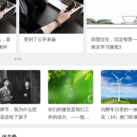
名，是
受到了公开表扬
回望过往，沉淀智慧—
媚外
南京学习随笔3
师节，我为什么把
你们的微笑是我们工
沉醉冬日里的一
花还给了孩子
作的动力。——散学
笑（14）推门听
升旗仪式随感
时成为了一件难