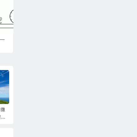
—
抹微
不午休竟然成为一件
回望过往，沉淀智慧
家长会
课何
幸福的事——南京学
——南京学习随笔3
谈关爱
事？
习随笔4