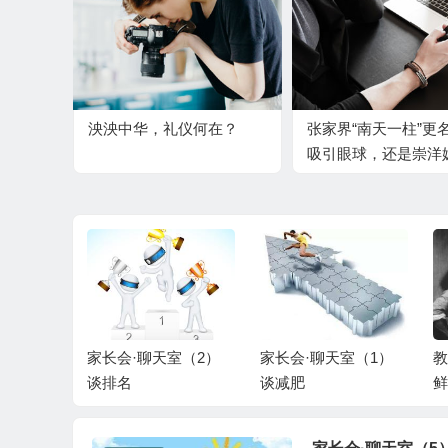
泱泱中华，礼仪何在？
张家界“南天一柱”更
吸引眼球，还是崇洋
室（3）
家长会·聊天室（2）
家长会·聊天室（1）
教
谈排名
谈减肥
鲜