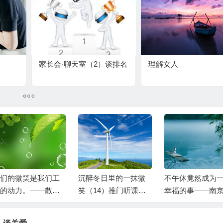
家长会·聊天室（2）谈排名
理解女人
们的微笑是我们工
沉醉冬日里的一抹微
不午休竟然成为
的动力。——散学
笑（14）推门听课何
幸福的事——南
旗仪式随感
时成为了一件难事？
习随笔4