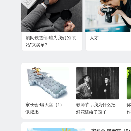
质问铁道部:谁为我们的“罚
人才
站”来买单?
室（2）
家长会·聊天室（1）
教师节，我为什么把
你
谈减肥
鲜花还给了孩子
作
升