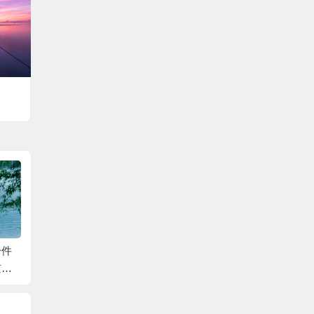
一件
回望过往，沉淀智慧
桂花秋雨漫，最是金
家长会
京学
——南京学习随笔3
陵学习时——南京学
谈关爱
习随笔2