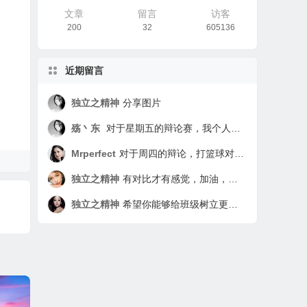
文章
留言
访客
200
32
605136
近期留言
独立之精神
分享图片
殇丶东
对于星期五的辩论赛，我个人实际上认为是无意义的。因为打篮球的影响是绝对的，不可去除的，有好有坏，要看打球的人本身有没有自制力。对于没有自制力的同学来说打球基本是无节制的，因为打球可以使人身心放松，让学习上的烦恼在打球中驱散。但为了这种快感而无节制的打球是利大于弊的。对于那些有自制力且极强的同学来说，简直就是娱乐项目，做完该做的任务就去打打，从而达到一箭双雕，两全其美。所以这次辩论赛我认为题目的根本就有错误，应该改为“有自制力对于打球有关系吗？” 还有就是我绝对认为我是实验班学生，我先不管谁不承认实验班，反正我就是，我就是要做到实验班该做的比平行班还要强的任务，因为我是实验班的学生。
Mrperfect
对于周四的辩论，打篮球对学习是否有影响，我觉得应该辩的是打篮球对于学习利大于弊还是弊大于利。我个人处于中立，因为这取决于个人。打篮球对学习是利大于弊还是弊大于利要看打篮球的人是怎么打的，如果这个人打篮球与学习时间分配有序，学习时间为主，打篮球为辅，那么就是利大于弊，这样不仅强身健体，学习也会更有精神。如果这个人打篮球没有节制，打篮球时间过多，就连上课都在想篮球，那么就是弊大于利。这样下去不仅学习没状态，对身体也不好，会过度劳累，这对学习与身体都不利。所以打篮球对学习利大于弊还是弊大于利取决于个人。 这次辩论也看出了我们班同学的秩序，在别人辩论时没有倾听的习惯，我们应该牢记：倾听是一种习惯。这次辩论也看出了同学们逻辑思维能力不足，不少同学在乱辩。而李碧馨无疑是这次辩论的亮点，她以一敌众，并且牢牢抓住对自己有利的论点力压群雄，实在是厉害。 实验班，这是我们七年级入校时就有的标签，我们2班入学以来学习成绩就一直领先，但是表现却不及一班，有些同学还向其他差生看齐，渐渐的我们纪律不好，成绩也逐渐被赶上，由原来的各科遥遥领先，到现在只有一部分科目超过其他班。 作为班长，我们同学的表现我都看在眼里，与平行班的同学比起来，我们班大部分同学都在重点班。但是，有少部分同学，向平行班的狐朋狗友看齐。我们不反对大家玩在一起，但希望我们班的同学要做到不同流合污。上课听不懂，那也得听，许多同学现在学习不好是因为以前基础没打好，那么你就更应该少玩，外科下花更多的时间去把以前的漏洞补起来。 我们班的那几位同学，每天上课都迟到，这点实在让我不能理解，你们下课不去上厕所，等到上课铃打了，就结伴去上厕所你不过是少听了2分钟的课，但当你回来时老师说你时你却浪费了40多人的2分钟，你浪费同学的了80多分钟。做这种事的人我非常看不起，就如同你故意跟老师反着干，你是觉得这样非常有面子吗？同学啊，你殊不知你这么做非常丢人。 我们是实验班的孩子，但我们却没有实验班孩子的品质与习惯，难道上课下课时摆一摆桌子，捡一下桌子周围的垃圾有这么难吗？就算不是你丢的垃圾，作为班里的一份子你帮忙捡一下很难吗？ 我们是实验班，我们的同学也是品学兼优的学生，一定是的，一定会是的！ ——802 罗权
独立之精神
有对比才有感觉，加油，相信你一定可以树立更好的榜样作用的
独立之精神
希望你能够给班级树立更积极的形象，加油