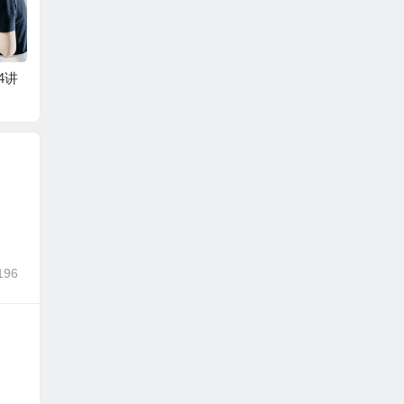
4讲
第1部分 第2章 第5讲
一元一次方程和二元
一次方程（组）及其
应用
196