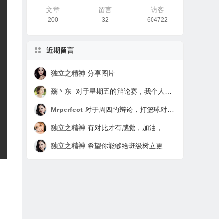
文章
留言
访客
200
32
604722
近期留言
独立之精神
分享图片
殇丶东
对于星期五的辩论赛，我个人实际上认为是无意义的。因为打篮球的影响是绝对的，不可去除的，有好有坏，要看打球的人本身有没有自制力。对于没有自制力的同学来说打球基本是无节制的，因为打球可以使人身心放松，让学习上的烦恼在打球中驱散。但为了这种快感而无节制的打球是利大于弊的。对于那些有自制力且极强的同学来说，简直就是娱乐项目，做完该做的任务就去打打，从而达到一箭双雕，两全其美。所以这次辩论赛我认为题目的根本就有错误，应该改为“有自制力对于打球有关系吗？” 还有就是我绝对认为我是实验班学生，我先不管谁不承认实验班，反正我就是，我就是要做到实验班该做的比平行班还要强的任务，因为我是实验班的学生。
Mrperfect
对于周四的辩论，打篮球对学习是否有影响，我觉得应该辩的是打篮球对于学习利大于弊还是弊大于利。我个人处于中立，因为这取决于个人。打篮球对学习是利大于弊还是弊大于利要看打篮球的人是怎么打的，如果这个人打篮球与学习时间分配有序，学习时间为主，打篮球为辅，那么就是利大于弊，这样不仅强身健体，学习也会更有精神。如果这个人打篮球没有节制，打篮球时间过多，就连上课都在想篮球，那么就是弊大于利。这样下去不仅学习没状态，对身体也不好，会过度劳累，这对学习与身体都不利。所以打篮球对学习利大于弊还是弊大于利取决于个人。 这次辩论也看出了我们班同学的秩序，在别人辩论时没有倾听的习惯，我们应该牢记：倾听是一种习惯。这次辩论也看出了同学们逻辑思维能力不足，不少同学在乱辩。而李碧馨无疑是这次辩论的亮点，她以一敌众，并且牢牢抓住对自己有利的论点力压群雄，实在是厉害。 实验班，这是我们七年级入校时就有的标签，我们2班入学以来学习成绩就一直领先，但是表现却不及一班，有些同学还向其他差生看齐，渐渐的我们纪律不好，成绩也逐渐被赶上，由原来的各科遥遥领先，到现在只有一部分科目超过其他班。 作为班长，我们同学的表现我都看在眼里，与平行班的同学比起来，我们班大部分同学都在重点班。但是，有少部分同学，向平行班的狐朋狗友看齐。我们不反对大家玩在一起，但希望我们班的同学要做到不同流合污。上课听不懂，那也得听，许多同学现在学习不好是因为以前基础没打好，那么你就更应该少玩，外科下花更多的时间去把以前的漏洞补起来。 我们班的那几位同学，每天上课都迟到，这点实在让我不能理解，你们下课不去上厕所，等到上课铃打了，就结伴去上厕所你不过是少听了2分钟的课，但当你回来时老师说你时你却浪费了40多人的2分钟，你浪费同学的了80多分钟。做这种事的人我非常看不起，就如同你故意跟老师反着干，你是觉得这样非常有面子吗？同学啊，你殊不知你这么做非常丢人。 我们是实验班的孩子，但我们却没有实验班孩子的品质与习惯，难道上课下课时摆一摆桌子，捡一下桌子周围的垃圾有这么难吗？就算不是你丢的垃圾，作为班里的一份子你帮忙捡一下很难吗？ 我们是实验班，我们的同学也是品学兼优的学生，一定是的，一定会是的！ ——802 罗权
独立之精神
有对比才有感觉，加油，相信你一定可以树立更好的榜样作用的
独立之精神
希望你能够给班级树立更积极的形象，加油