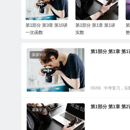
章 第9讲
第1部分 第3章 第10讲
第1部分 第1章 第1讲
第
、函数及
一次函数
实数
整
第1部分 第1章 第1
慕课学习
05/06
中考复习，实
第1部分 第1章 第
慕课学习