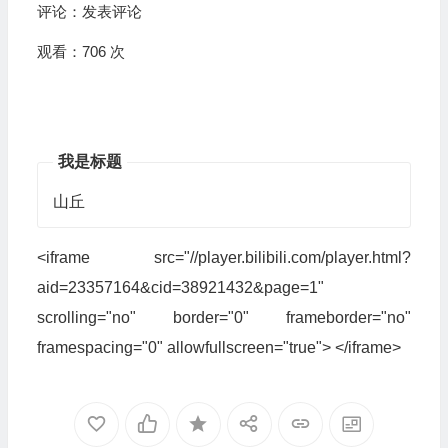
评论：
发表评论
观看：706 次
我是标题
山丘
<iframe src="//player.bilibili.com/player.html?
aid=23357164&cid=38921432&page=1"
scrolling="no" border="0" frameborder="no"
framespacing="0" allowfullscreen="true"> </iframe>