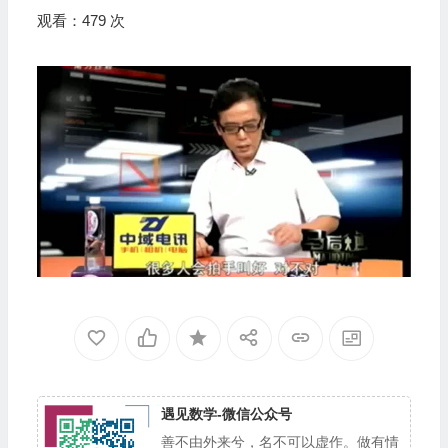
观看：479 次
视
频
播
放
器
遇见数学-微信公众号
善不由外来兮，名不可以虚作。做有情