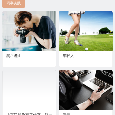
码字实践
爬岳麓山
年轻人
故宫送锦旗写了错字，好一
活着